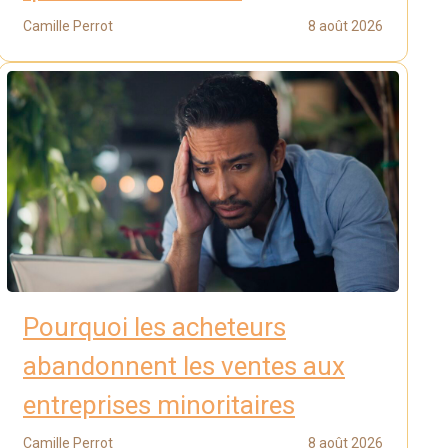
Camille Perrot
8 août 2026
Pourquoi les acheteurs
abandonnent les ventes aux
entreprises minoritaires
Camille Perrot
8 août 2026