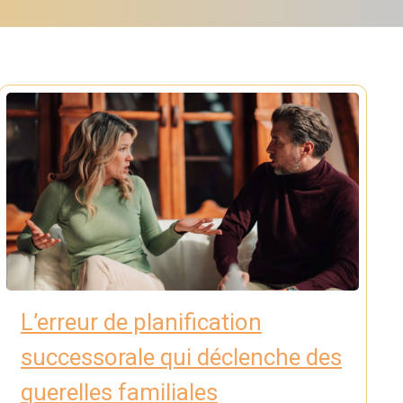
L’erreur de planification
successorale qui déclenche des
querelles familiales