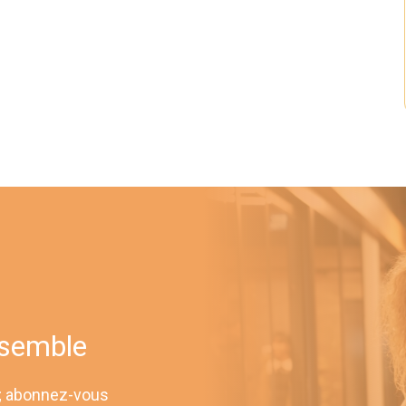
nsemble
 ; abonnez-vous