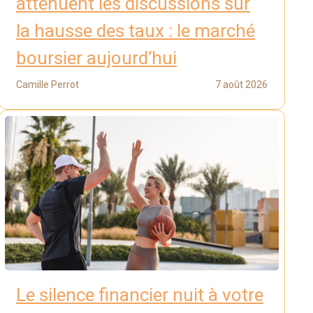
atténuent les discussions sur
la hausse des taux : le marché
boursier aujourd’hui
Camille Perrot
7 août 2026
Le silence financier nuit à votre