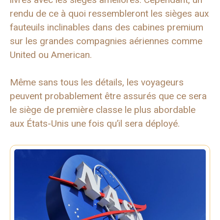
rendu de ce à quoi ressembleront les sièges aux
fauteuils inclinables dans des cabines premium
sur les grandes compagnies aériennes comme
United ou American.
Même sans tous les détails, les voyageurs
peuvent probablement être assurés que ce sera
le siège de première classe le plus abordable
aux États-Unis une fois qu’il sera déployé.