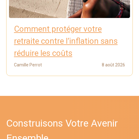
Comment protéger votre
retraite contre l’inflation sans
réduire les coûts
Camille Perrot
8 août 2026
Construisons Votre Avenir
Ensemble